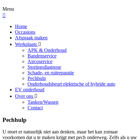
Menu
Home
Occasions
Afspraak maken
Werkplaats
APK & Onderhoud
Bandenservice
Aircoservice
Storingsdiagnose
Schade- en ruitreparatie
Pechhulp
Onderhoudsbeurt elektrische of hybride auto
EV onderhoud
Over ons
Tanken/Wassen
Contact
Pechhulp
U moet er natuurlijk niet aan denken, maar het kan zomaar
voorkomen dat u te maken krijgt met pech onderweg. Zelfs als u uw